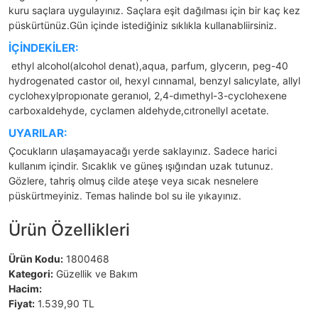
kuru saçlara uygulayınız. Saçlara eşit dağılması için bir kaç kez
püskürtünüz.Gün içinde istediğiniz sıklıkla kullanabliirsiniz.
İÇİNDEKİLER:
ethyl alcohol(alcohol denat),aqua, parfum, glycerın, peg-40
hydrogenated castor oıl, hexyl cınnamal, benzyl salıcylate, allyl
cyclohexylpropıonate geranıol, 2,4-dımethyl-3-cyclohexene
carboxaldehyde, cyclamen aldehyde,cıtronellyl acetate.
UYARILAR:
Çocukların ulaşamayacağı yerde saklayınız. Sadece harici
kullanım içindir. Sıcaklık ve güneş ışığından uzak tutunuz.
Gözlere, tahriş olmuş cilde ateşe veya sıcak nesnelere
püskürtmeyiniz. Temas halinde bol su ile yıkayınız.
Ürün Özellikleri
Ürün Kodu:
1800468
Kategori:
Güzellik ve Bakım
Hacim:
Fiyat:
1.539,90 TL